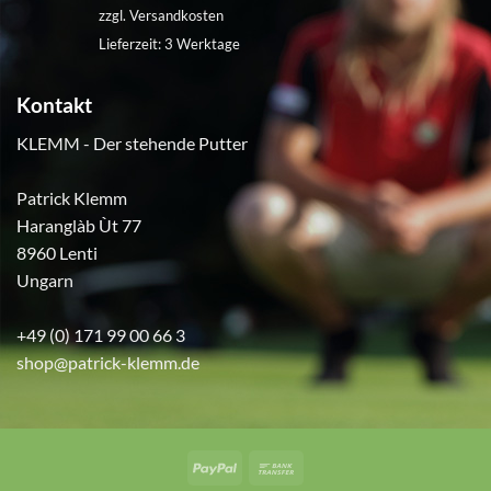
war:
ist:
zzgl.
Versandkosten
€360,00
€230,00.
Lieferzeit:
3 Werktage
Kontakt
KLEMM - Der stehende Putter
Patrick Klemm
Haranglàb Ùt 77
8960 Lenti
Ungarn
+49 (0) 171 99 00 66 3
shop@patrick-klemm.de
PayPal
Bank
Transfer