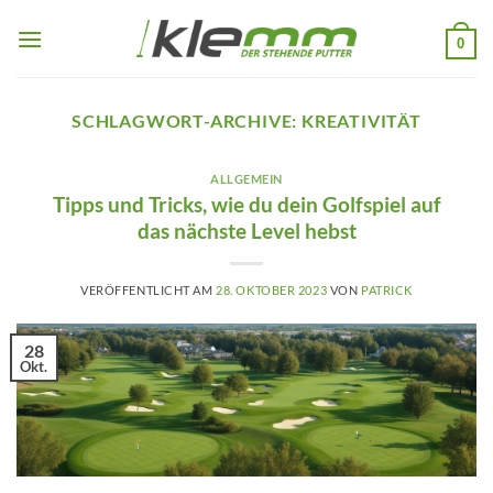
Zum
Inhalt
0
springen
SCHLAGWORT-ARCHIVE:
KREATIVITÄT
ALLGEMEIN
Tipps und Tricks, wie du dein Golfspiel auf
das nächste Level hebst
VERÖFFENTLICHT AM
28. OKTOBER 2023
VON
PATRICK
28
Okt.