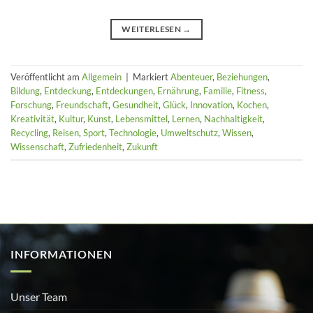
WEITERLESEN
→
Veröffentlicht am
Allgemein
|
Markiert
Abenteuer
,
Beziehungen
,
Bildung
,
Entdeckung
,
Entdeckungen
,
Ernährung
,
Familie
,
Fitness
,
Forschung
,
Freundschaft
,
Gesundheit
,
Glück
,
Innovation
,
Kochen
,
Kreativität
,
Kultur
,
Kunst
,
Lebensmittel
,
Lernen
,
Nachhaltigkeit
,
Recycling
,
Reisen
,
Sport
,
Technologie
,
Umweltschutz
,
Wissen
,
Wissenschaft
,
Zufriedenheit
,
Zukunft
INFORMATIONEN
Unser Team