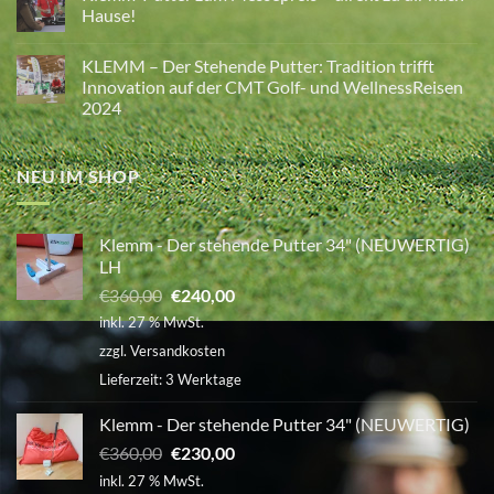
Mentale
Hause!
Stärke
und
Keine
Fokussierung
Kommentare
KLEMM – Der Stehende Putter: Tradition trifft
im
zu
Golf
Klemm-
Innovation auf der CMT Golf- und WellnessReisen
–
Putter
2024
Wie
zum
Atmung,
Messepreis
Keine
Glaubensgrenzen
–
Kommentare
und
direkt
zu
Haltung
zu
NEU IM SHOP
KLEMM
dein
dir
–
Spiel
nach
Der
verändern
Hause!
Stehende
Putter:
Klemm - Der stehende Putter 34" (NEUWERTIG)
Tradition
trifft
LH
Innovation
auf
Ursprünglicher
Aktueller
€
360,00
€
240,00
der
Preis
Preis
CMT
inkl. 27 % MwSt.
Golf-
war:
ist:
und
zzgl.
Versandkosten
WellnessReisen
€360,00
€240,00.
2024
Lieferzeit:
3 Werktage
Klemm - Der stehende Putter 34" (NEUWERTIG)
Ursprünglicher
Aktueller
€
360,00
€
230,00
Preis
Preis
inkl. 27 % MwSt.