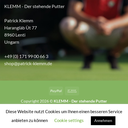
KLEMM - Der stehende Putter
Patrick Klemm
Haranglàb Ùt 77
8960 Lenti
Ungarn
+49 (0) 171 99 00 66 3
shop@patrick-klemm.de
PayPal
Bank
Transfer
Copyright 2026 ©
KLEMM - Der stehende Putter
Diese Website nutzt Cookies um Ihnen einen besseren Service
VERTRAG WIDERRUFEN
anbieten zu können
Cookie settings
Annehmen