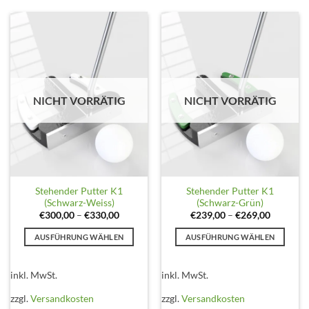
Die
Die
Optionen
Optionen
können
können
auf
auf
der
der
Produktseite
Produktseite
gewählt
gewählt
NICHT VORRÄTIG
NICHT VORRÄTIG
werden
werden
Stehender Putter K1
Stehender Putter K1
(Schwarz-Weiss)
(Schwarz-Grün)
€
300,00
–
€
330,00
€
239,00
–
€
269,00
AUSFÜHRUNG WÄHLEN
AUSFÜHRUNG WÄHLEN
Dieses
Dieses
Produkt
Produkt
inkl. MwSt.
inkl. MwSt.
weist
weist
mehrere
mehrere
zzgl.
Versandkosten
zzgl.
Versandkosten