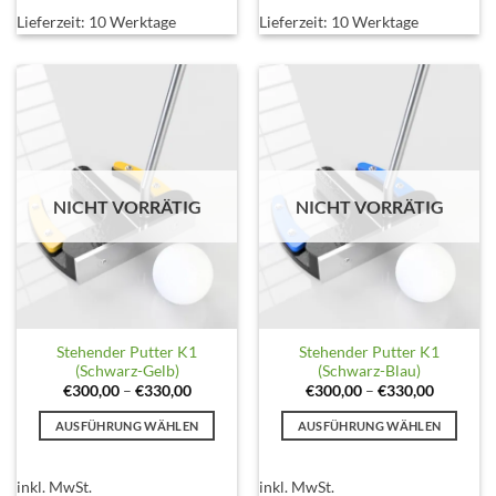
Varianten
Varianten
Lieferzeit:
10 Werktage
Lieferzeit:
10 Werktage
auf.
auf.
Die
Die
Optionen
Optionen
können
können
auf
auf
der
der
Produktseite
Produktseite
gewählt
gewählt
NICHT VORRÄTIG
NICHT VORRÄTIG
werden
werden
Stehender Putter K1
Stehender Putter K1
(Schwarz-Gelb)
(Schwarz-Blau)
€
300,00
–
€
330,00
€
300,00
–
€
330,00
AUSFÜHRUNG WÄHLEN
AUSFÜHRUNG WÄHLEN
Dieses
Dieses
Produkt
Produkt
inkl. MwSt.
inkl. MwSt.