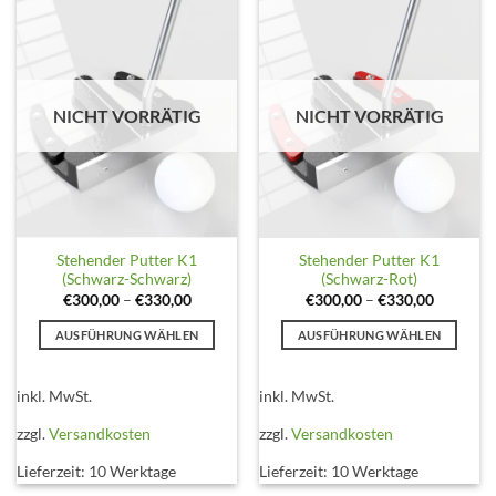
NICHT VORRÄTIG
NICHT VORRÄTIG
Stehender Putter K1
Stehender Putter K1
(Schwarz-Schwarz)
(Schwarz-Rot)
€
300,00
–
€
330,00
€
300,00
–
€
330,00
AUSFÜHRUNG WÄHLEN
AUSFÜHRUNG WÄHLEN
Dieses
Dieses
Produkt
Produkt
inkl. MwSt.
inkl. MwSt.
weist
weist
mehrere
mehrere
zzgl.
Versandkosten
zzgl.
Versandkosten
Varianten
Varianten
Lieferzeit:
10 Werktage
Lieferzeit:
10 Werktage
auf.
auf.