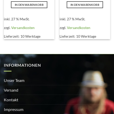
war:
ist:
war:
ist:
IN DEN WARENKORB
IN DEN WARENKORB
€720,00
€600,00.
€1.080,00
€860,00.
inkl. 27 % MwSt.
inkl. 27 % MwSt.
zzgl.
Versandkosten
zzgl.
Versandkosten
Lieferzeit:
10 Werktage
Lieferzeit:
10 Werktage
INFORMATIONEN
Unser Team
Versand
Kontakt
Impressum