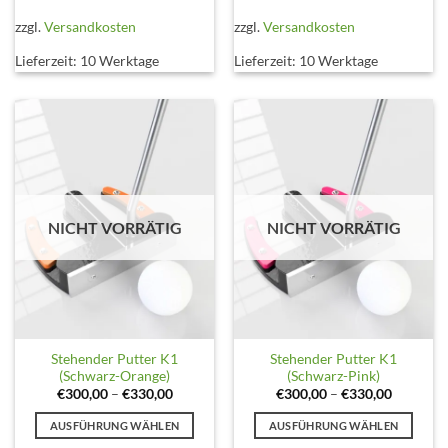
weist
weist
mehrere
mehrere
zzgl.
Versandkosten
zzgl.
Versandkosten
Varianten
Varianten
Lieferzeit:
10 Werktage
Lieferzeit:
10 Werktage
auf.
auf.
Die
Die
Optionen
Optionen
können
können
auf
auf
der
der
Produktseite
Produktseite
gewählt
gewählt
NICHT VORRÄTIG
NICHT VORRÄTIG
werden
werden
Stehender Putter K1
Stehender Putter K1
(Schwarz-Orange)
(Schwarz-Pink)
€
300,00
–
€
330,00
€
300,00
–
€
330,00
AUSFÜHRUNG WÄHLEN
AUSFÜHRUNG WÄHLEN