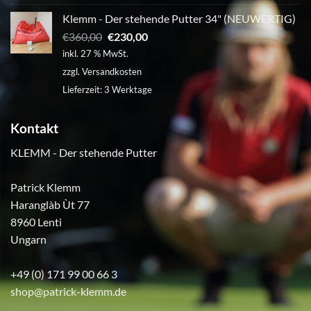
Klemm - Der stehende Putter 34" (NEUWERTIG)
Ursprünglicher
Aktueller
€
360,00
€
230,00
Preis
Preis
inkl. 27 % MwSt.
war:
ist:
zzgl.
Versandkosten
€360,00
€230,00.
Lieferzeit:
3 Werktage
Kontakt
KLEMM - Der stehende Putter
Patrick Klemm
Haranglàb Ùt 77
8960 Lenti
Ungarn
+49 (0) 171 99 00 66 3
shop@patrick-klemm.de