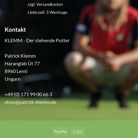
war:
ist:
zzgl.
Versandkosten
€360,00
€230,00.
Lieferzeit:
3 Werktage
Kontakt
KLEMM - Der stehende Putter
Patrick Klemm
Haranglàb Ùt 77
8960 Lenti
Ungarn
+49 (0) 171 99 00 66 3
shop@patrick-klemm.de
PayPal
Bank
Transfer