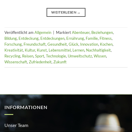
WEITERLESEN
→
Veröffentlicht am
Allgemein
|
Markiert
Abenteuer
,
Beziehungen
,
Bildung
,
Entdeckung
,
Entdeckungen
,
Ernährung
,
Familie
,
Fitness
,
Forschung
,
Freundschaft
,
Gesundheit
,
Glück
,
Innovation
,
Kochen
,
Kreativität
,
Kultur
,
Kunst
,
Lebensmittel
,
Lernen
,
Nachhaltigkeit
,
Recycling
,
Reisen
,
Sport
,
Technologie
,
Umweltschutz
,
Wissen
,
Wissenschaft
,
Zufriedenheit
,
Zukunft
INFORMATIONEN
Unser Team