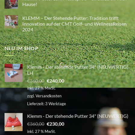
Mentale
Hause!
Stärke
und
Keine
Fokussierung
Kommentare
KLEMM – Der Stehende Putter: Tradition trifft
im
zu
Golf
Klemm-
Innovation auf der CMT Golf- und WellnessReisen
–
Putter
2024
Wie
zum
Atmung,
Messepreis
Keine
Glaubensgrenzen
–
Kommentare
und
direkt
zu
Haltung
zu
NEU IM SHOP
KLEMM
dein
dir
–
Spiel
nach
Der
verändern
Hause!
Stehende
Putter:
Klemm - Der stehende Putter 34" (NEUWERTIG)
Tradition
trifft
LH
Innovation
auf
Ursprünglicher
Aktueller
€
360,00
€
240,00
der
Preis
Preis
CMT
inkl. 27 % MwSt.
Golf-
war:
ist:
und
zzgl.
Versandkosten
WellnessReisen
€360,00
€240,00.
2024
Lieferzeit:
3 Werktage
Klemm - Der stehende Putter 34" (NEUWERTIG)
Ursprünglicher
Aktueller
€
360,00
€
230,00
Preis
Preis
inkl. 27 % MwSt.