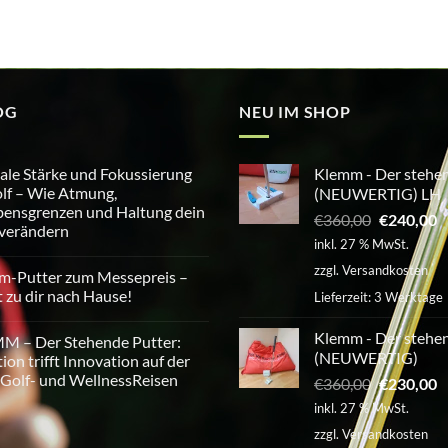
OG
NEU IM SHOP
le Stärke und Fokussierung
Klemm - Der stehen
lf – Wie Atmung,
(NEUWERTIG) LH
ensgrenzen und Haltung dein
Ursprüngl
A
€
360,00
€
240,00
 verändern
Preis
P
inkl. 27 % MwSt.
war:
is
tare
zzgl.
Versandkosten
m-Putter zum Messepreis –
€360,00
€
e
t zu dir nach Hause!
Lieferzeit:
3 Werktage
erung
tare
Klemm - Der stehen
M – Der Stehende Putter:
(NEUWERTIG)
tion trifft Innovation auf der
Golf- und WellnessReisen
Ursprüngl
A
€
360,00
€
230,00
eis
Preis
P
inkl. 27 % MwSt.
sgrenzen
war:
is
tare
zzgl.
Versandkosten
€360,00
€