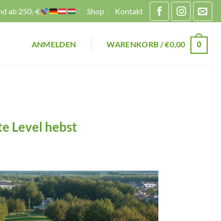
nd ab 250,-€
Shop
Kontakt
ANMELDEN
WARENKORB /
€
0,00
0
te Level hebst