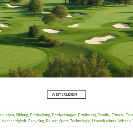
WEITERLESEN
→
iehungen
,
Bildung
,
Entdeckung
,
Entdeckungen
,
Ernährung
,
Familie
,
Fitness
,
For
,
Nachhaltigkeit
,
Recycling
,
Reisen
,
Sport
,
Technologie
,
Umweltschutz
,
Wissen
,