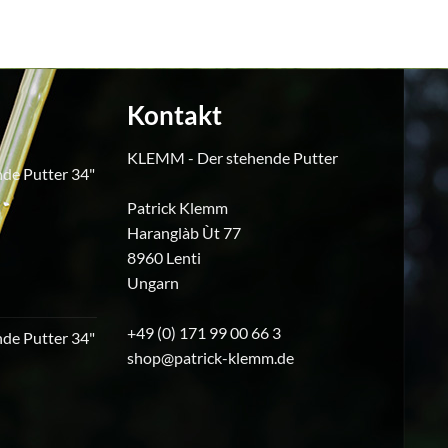
Kontakt
KLEMM - Der stehende Putter
de Putter 34"
Patrick Klemm
icher
ktueller
Haranglàb Ùt 77
reis
8960 Lenti
t:
240,00.
Ungarn
+49 (0) 171 99 00 66 3
de Putter 34"
shop@patrick-klemm.de
icher
ktueller
reis
t:
230,00.