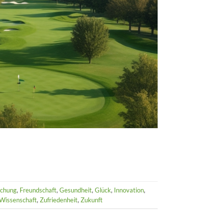
schung
,
Freundschaft
,
Gesundheit
,
Glück
,
Innovation
,
Wissenschaft
,
Zufriedenheit
,
Zukunft