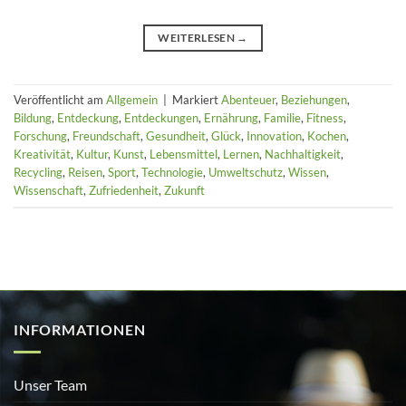
WEITERLESEN
→
Veröffentlicht am
Allgemein
|
Markiert
Abenteuer
,
Beziehungen
,
Bildung
,
Entdeckung
,
Entdeckungen
,
Ernährung
,
Familie
,
Fitness
,
Forschung
,
Freundschaft
,
Gesundheit
,
Glück
,
Innovation
,
Kochen
,
Kreativität
,
Kultur
,
Kunst
,
Lebensmittel
,
Lernen
,
Nachhaltigkeit
,
Recycling
,
Reisen
,
Sport
,
Technologie
,
Umweltschutz
,
Wissen
,
Wissenschaft
,
Zufriedenheit
,
Zukunft
INFORMATIONEN
Unser Team