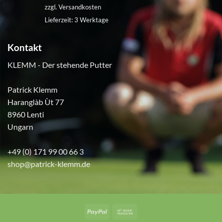
war:
ist:
zzgl.
Versandkosten
€360,00
€230,00.
Lieferzeit:
3 Werktage
Kontakt
KLEMM - Der stehende Putter
Patrick Klemm
Haranglàb Ùt 77
8960 Lenti
Ungarn
+49 (0) 171 99 00 66 3
shop@patrick-klemm.de
PayPal
Bank
Transfer