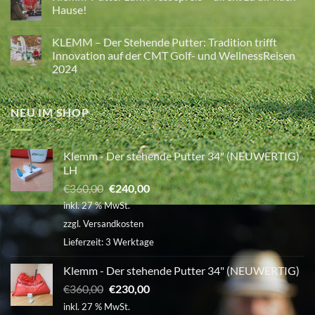
Mentale
Hause!
Stärke
und
Keine
Fokussierung
Kommentare
KLEMM – Der Stehende Putter: Tradition trifft
im
zu
Golf
Klemm-
Innovation auf der CMT Golf- und WellnessReisen
–
Putter
2024
Wie
zum
Atmung,
Messepreis
Keine
Glaubensgrenzen
–
Kommentare
und
direkt
zu
Haltung
zu
NEU IM SHOP
KLEMM
dein
dir
–
Spiel
nach
Der
verändern
Hause!
Stehende
Putter:
Klemm - Der stehende Putter 34" (NEUWERTIG)
Tradition
trifft
LH
Innovation
auf
Ursprünglicher
Aktueller
€
360,00
€
240,00
der
Preis
Preis
CMT
inkl. 27 % MwSt.
Golf-
war:
ist:
und
zzgl.
Versandkosten
WellnessReisen
€360,00
€240,00.
2024
Lieferzeit:
3 Werktage
Klemm - Der stehende Putter 34" (NEUWERTIG)
Ursprünglicher
Aktueller
€
360,00
€
230,00
Preis
Preis
inkl. 27 % MwSt.