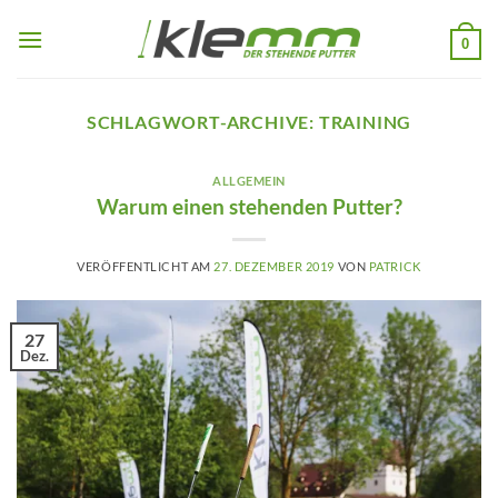
Zum
Inhalt
0
springen
SCHLAGWORT-ARCHIVE:
TRAINING
ALLGEMEIN
Warum einen stehenden Putter?
VERÖFFENTLICHT AM
27. DEZEMBER 2019
VON
PATRICK
27
Dez.