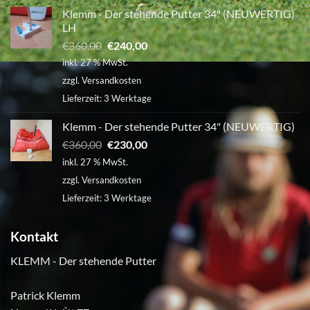
Putter:
Klemm - Der stehende Putter 34" (NEUWERTIG)
Tradition
trifft
LH
Innovation
auf
Ursprünglicher
Aktueller
€
360,00
€
240,00
der
Preis
Preis
CMT
inkl. 27 % MwSt.
Golf-
war:
ist:
und
zzgl.
Versandkosten
WellnessReisen
€360,00
€240,00.
2024
Lieferzeit:
3 Werktage
Klemm - Der stehende Putter 34" (NEUWERTIG)
Ursprünglicher
Aktueller
€
360,00
€
230,00
Preis
Preis
inkl. 27 % MwSt.
war:
ist:
zzgl.
Versandkosten
€360,00
€230,00.
Lieferzeit:
3 Werktage
Kontakt
KLEMM - Der stehende Putter
Patrick Klemm