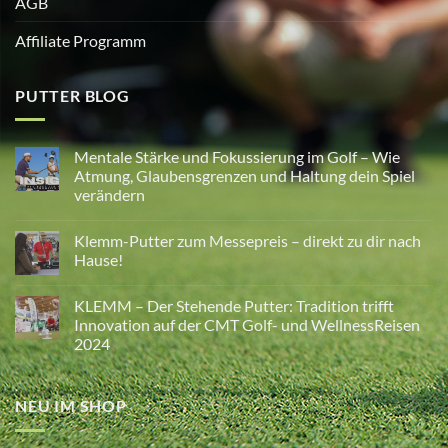
AGB
Affiliate Programm
PUTTER BLOG
Mentale Stärke und Fokussierung im Golf – Wie
Atmung, Glaubensgrenzen und Haltung dein Spiel
verändern
Keine
Kommentare
Klemm-Putter zum Messepreis – direkt zu dir nach
zu
Mentale
Hause!
Stärke
und
Keine
Fokussierung
Kommentare
KLEMM – Der Stehende Putter: Tradition trifft
im
zu
Golf
Klemm-
Innovation auf der CMT Golf- und WellnessReisen
–
Putter
2024
Wie
zum
Atmung,
Messepreis
Keine
Glaubensgrenzen
–
Kommentare
und
direkt
zu
Haltung
zu
NEU IM SHOP
KLEMM
dein
dir
–
Spiel
nach
Der
verändern
Hause!
Stehende