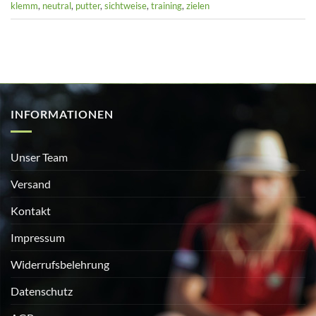
klemm
,
neutral
,
putter
,
sichtweise
,
training
,
zielen
INFORMATIONEN
Unser Team
Versand
Kontakt
Impressum
Widerrufsbelehrung
Datenschutz