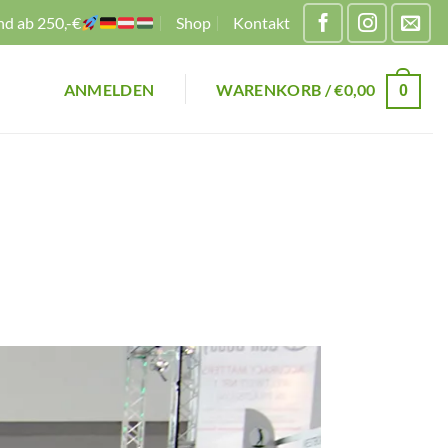
nd ab 250,-€
Shop
Kontakt
ANMELDEN
WARENKORB /
€
0,00
0