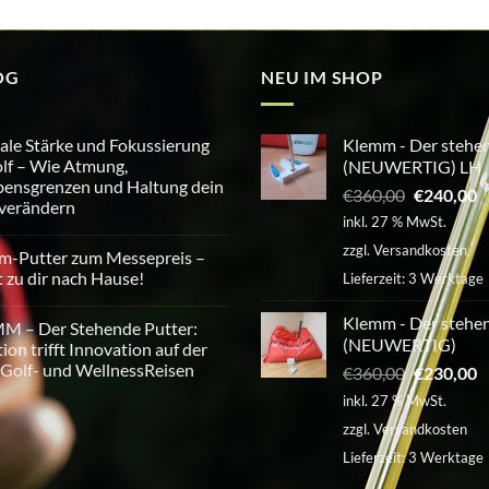
OG
NEU IM SHOP
le Stärke und Fokussierung
Klemm - Der stehen
lf – Wie Atmung,
(NEUWERTIG) LH
ensgrenzen und Haltung dein
Ursprüngl
A
€
360,00
€
240,00
 verändern
Preis
P
inkl. 27 % MwSt.
war:
is
tare
zzgl.
Versandkosten
m-Putter zum Messepreis –
€360,00
€
e
t zu dir nach Hause!
Lieferzeit:
3 Werktage
erung
tare
Klemm - Der stehen
M – Der Stehende Putter:
(NEUWERTIG)
tion trifft Innovation auf der
Golf- und WellnessReisen
Ursprüngl
A
€
360,00
€
230,00
eis
Preis
P
inkl. 27 % MwSt.
sgrenzen
war:
is
tare
zzgl.
Versandkosten
€360,00
€
Lieferzeit:
3 Werktage
rn