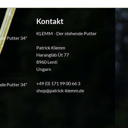
Kontakt
KLEMM - Der stehende Putter
de Putter 34"
Patrick Klemm
icher
ktueller
Haranglàb Ùt 77
reis
8960 Lenti
t:
240,00.
Ungarn
+49 (0) 171 99 00 66 3
de Putter 34"
shop@patrick-klemm.de
icher
ktueller
reis
t:
230,00.