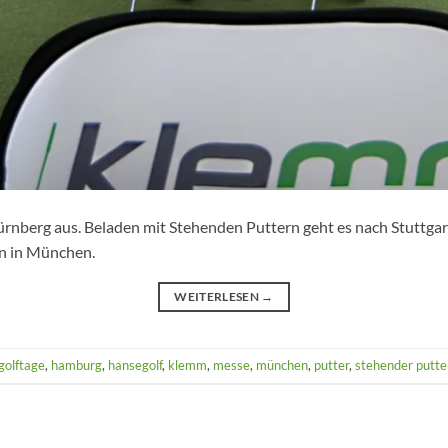
rnberg aus. Beladen mit Stehenden Puttern geht es nach Stuttgar
n in München.
WEITERLESEN
→
golftage
,
hamburg
,
hansegolf
,
klemm
,
messe
,
münchen
,
putter
,
stehender putte