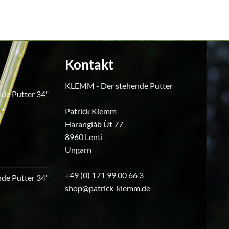
Kontakt
KLEMM - Der stehende Putter
de Putter 34"
Patrick Klemm
icher
ktueller
Haranglàb Ùt 77
reis
8960 Lenti
t:
240,00.
Ungarn
+49 (0) 171 99 00 66 3
de Putter 34"
shop@patrick-klemm.de
icher
ktueller
reis
t: