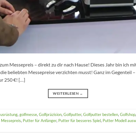
 Messepreis – direkt zu dir nach Hause! Dieses Jahr bin ich mi
f die beliebten Messepreise verzichten musst! Ganz im Gegenteil – 
r 250 €! […]
WEITERLESEN
→
ausrüstung
,
golfmesse
,
Golfpräzision
,
Golfputter
,
Golfputter bestellen
,
Golfshop
,
Messepreis
,
Putter für Anfänger
,
Putter für besseres Spiel
,
Putter Modell aus