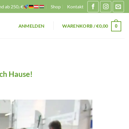
nd ab 250,-€
Shop
Kontakt
ANMELDEN
WARENKORB /
€
0,00
0
ach Hause!