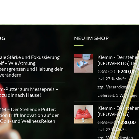
OG
NEU IM SHOP
le Stärke und Fokussierung
Klemm - Der stehen
lf – Wie Atmung,
(NEUWERTIG) LH
ensgrenzen und Haltung dein
Ursprüngl
A
€
360,00
€
240,00
 verändern
Preis
P
inkl. 27 % MwSt.
war:
is
tare
zzgl.
Versandkosten
m-Putter zum Messepreis –
€360,00
€
e
t zu dir nach Hause!
Lieferzeit:
3 Werktage
erung
tare
Klemm - Der stehen
M – Der Stehende Putter:
(NEUWERTIG)
tion trifft Innovation auf der
Golf- und WellnessReisen
Ursprüngl
A
€
360,00
€
230,00
eis
Preis
P
inkl. 27 % MwSt.
sgrenzen
war:
is
tare
zzgl.
Versandkosten