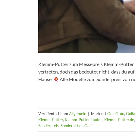
Klemm-Putter zum Messepreis Klemm-Putter zum
vertreten, doch das bedeutet nicht, dass du au
Hause.
Alle Modelle zum Sonderpreis von nu
Veröffentlicht am
Allgemein
|
Markiert
Golf Grün
,
Golf
Klemm-Putter
,
Klemm-Putter kaufen
,
Klemm-Putter.de
Sonderpreis
,
Sonderaktion Golf