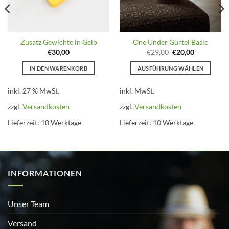
Zusatz Gewichte in Gelb
One Under Gürtel Basic
Ursprünglicher
Aktueller
€
30,00
€
29,00
€
20,00
Preis
Preis
war:
ist:
IN DEN WARENKORB
AUSFÜHRUNG WÄHLEN
€29,00
€20,00.
Dieses
Produkt
inkl. 27 % MwSt.
inkl. MwSt.
weist
zzgl.
Versandkosten
zzgl.
Versandkosten
mehrere
Lieferzeit:
10 Werktage
Lieferzeit:
10 Werktage
Varianten
auf.
Die
Optionen
können
INFORMATIONEN
auf
der
Produktseite
Unser Team
gewählt
werden
Versand