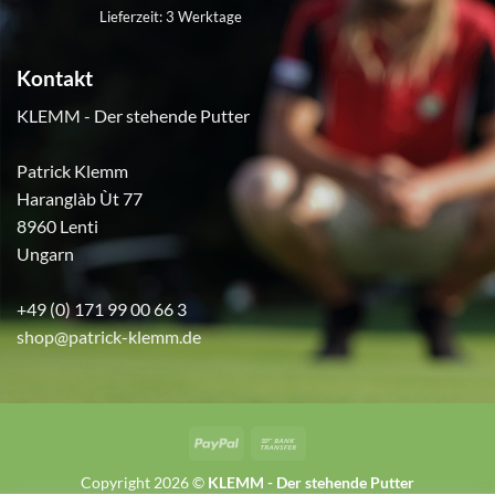
Lieferzeit:
3 Werktage
Kontakt
KLEMM - Der stehende Putter
Patrick Klemm
Haranglàb Ùt 77
8960 Lenti
Ungarn
+49 (0) 171 99 00 66 3
shop@patrick-klemm.de
PayPal
Bank
Transfer
Copyright 2026 ©
KLEMM - Der stehende Putter