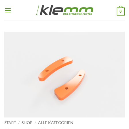
Zum
Inhalt
0
springen
START
/
SHOP
/
ALLE KATEGORIEN