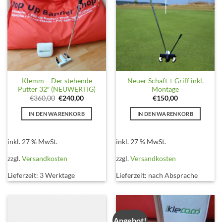
Klemm – Der stehende
Neuer Schaft + Griff inkl.
Putter 32″ (NEUWERTIG)
Montage
Ursprünglicher
Aktueller
€
360,00
€
240,00
€
150,00
Preis
Preis
war:
ist:
IN DEN WARENKORB
IN DEN WARENKORB
€360,00
€240,00.
inkl. 27 % MwSt.
inkl. 27 % MwSt.
zzgl.
Versandkosten
zzgl.
Versandkosten
Lieferzeit:
3 Werktage
Lieferzeit:
nach Absprache
Angebot!