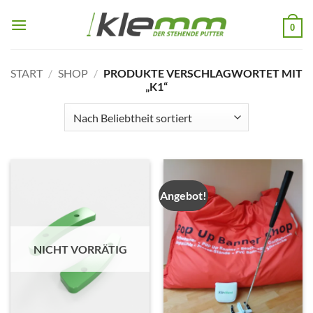
Zum
Inhalt
0
springen
START
/
SHOP
/
PRODUKTE VERSCHLAGWORTET MIT
„K1“
Angebot!
NICHT VORRÄTIG