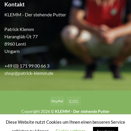
Kontakt
KLEMM - Der stehende Putter
Patrick Klemm
Haranglàb Ùt 77
8960 Lenti
Ungarn
+49 (0) 171 99 00 66 3
shop@patrick-klemm.de
PayPal
Bank
Transfer
Copyright 2026 ©
KLEMM - Der stehende Putter
Diese Website nutzt Cookies um Ihnen einen besseren Service
VERTRAG WIDERRUFEN