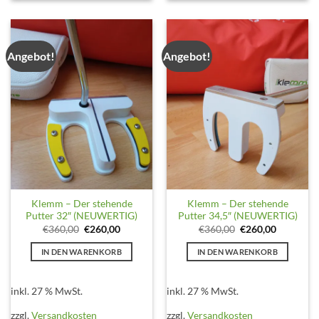
Angebot!
Angebot!
Klemm – Der stehende
Klemm – Der stehende
Putter 32″ (NEUWERTIG)
Putter 34,5″ (NEUWERTIG)
Ursprünglicher
Aktueller
Ursprünglicher
Aktueller
€
360,00
€
260,00
€
360,00
€
260,00
Preis
Preis
Preis
Preis
war:
ist:
war:
ist:
IN DEN WARENKORB
IN DEN WARENKORB
€360,00
€260,00.
€360,00
€260,00.
inkl. 27 % MwSt.
inkl. 27 % MwSt.
zzgl.
Versandkosten
zzgl.
Versandkosten