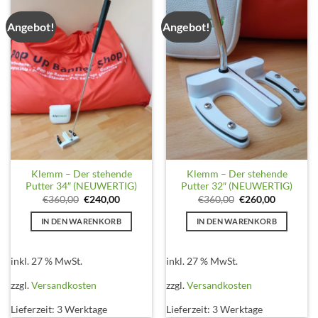
Angebot!
Angebot!
Klemm – Der stehende
Klemm – Der stehende
Putter 34″ (NEUWERTIG)
Putter 32″ (NEUWERTIG)
Ursprünglicher
Aktueller
Ursprünglicher
Aktueller
€
360,00
€
240,00
€
360,00
€
260,00
Preis
Preis
Preis
Preis
war:
ist:
war:
ist:
IN DEN WARENKORB
IN DEN WARENKORB
€360,00
€240,00.
€360,00
€260,00.
inkl. 27 % MwSt.
inkl. 27 % MwSt.
zzgl.
Versandkosten
zzgl.
Versandkosten
Lieferzeit:
3 Werktage
Lieferzeit:
3 Werktage