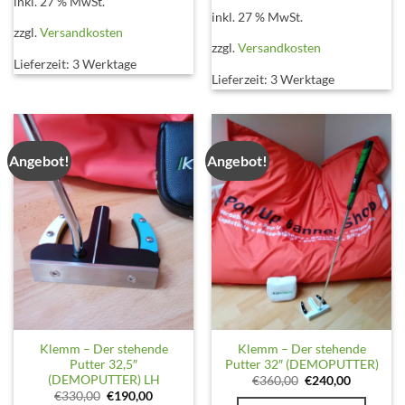
inkl. 27 % MwSt.
inkl. 27 % MwSt.
zzgl.
Versandkosten
zzgl.
Versandkosten
Lieferzeit:
3 Werktage
Lieferzeit:
3 Werktage
Angebot!
Angebot!
Klemm – Der stehende
Klemm – Der stehende
Putter 32,5″
Putter 32″ (DEMOPUTTER)
(DEMOPUTTER) LH
Ursprünglicher
Aktueller
€
360,00
€
240,00
Preis
Preis
Ursprünglicher
Aktueller
€
330,00
€
190,00
war:
ist: