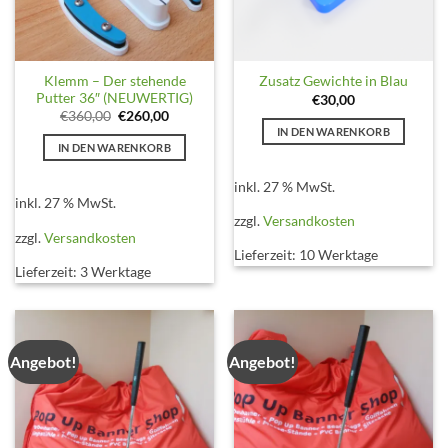
Klemm – Der stehende
Zusatz Gewichte in Blau
Putter 36″ (NEUWERTIG)
€
30,00
Ursprünglicher
Aktueller
€
360,00
€
260,00
Preis
Preis
IN DEN WARENKORB
war:
ist:
IN DEN WARENKORB
€360,00
€260,00.
inkl. 27 % MwSt.
inkl. 27 % MwSt.
zzgl.
Versandkosten
zzgl.
Versandkosten
Lieferzeit:
10 Werktage
Lieferzeit:
3 Werktage
Angebot!
Angebot!