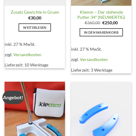
Klemm – Der stehende
Zusatz Gewichte in Gruen
Putter 34″ (NEUWERTIG)
€
30,00
Ursprünglicher
Aktueller
€
360,00
€
250,00
Preis
Preis
WEITERLESEN
war:
ist:
IN DEN WARENKORB
€360,00
€250,00.
inkl. 27 % MwSt.
inkl. 27 % MwSt.
zzgl.
Versandkosten
zzgl.
Versandkosten
Lieferzeit:
10 Werktage
Lieferzeit:
3 Werktage
Angebot!