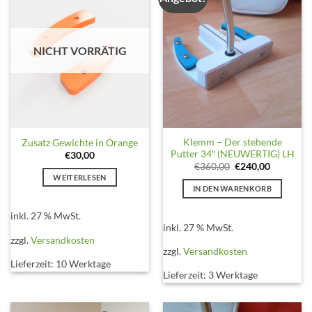
NICHT VORRÄTIG
Klemm – Der stehende
Zusatz Gewichte in Orange
Putter 34″ (NEUWERTIG) LH
€
30,00
Ursprünglicher
Aktueller
€
360,00
€
240,00
Preis
Preis
WEITERLESEN
war:
ist:
IN DEN WARENKORB
€360,00
€240,00.
inkl. 27 % MwSt.
inkl. 27 % MwSt.
zzgl.
Versandkosten
zzgl.
Versandkosten
Lieferzeit:
10 Werktage
Lieferzeit:
3 Werktage