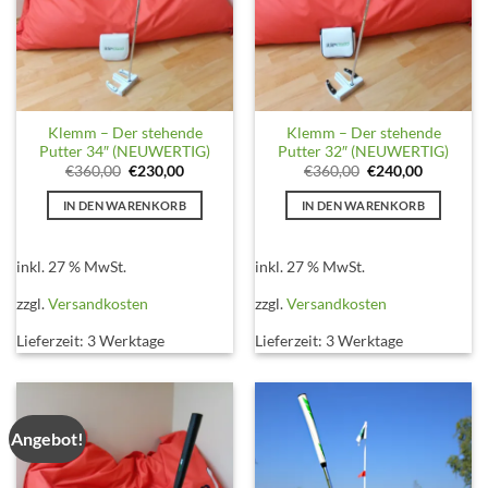
Klemm – Der stehende
Klemm – Der stehende
Putter 34″ (NEUWERTIG)
Putter 32″ (NEUWERTIG)
Ursprünglicher
Aktueller
Ursprünglicher
Aktueller
€
360,00
€
230,00
€
360,00
€
240,00
Preis
Preis
Preis
Preis
war:
ist:
war:
ist:
IN DEN WARENKORB
IN DEN WARENKORB
€360,00
€230,00.
€360,00
€240,00.
inkl. 27 % MwSt.
inkl. 27 % MwSt.
zzgl.
Versandkosten
zzgl.
Versandkosten
Lieferzeit:
3 Werktage
Lieferzeit:
3 Werktage
Angebot!