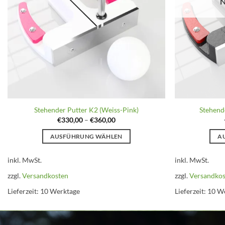
N
Stehender Putter K2 (Weiss-Pink)
Stehend
€
330,00
–
€
360,00
AUSFÜHRUNG WÄHLEN
A
Dieses
inkl. MwSt.
inkl. MwSt.
Produkt
weist
zzgl.
Versandkosten
zzgl.
Versandko
mehrere
Lieferzeit:
10 Werktage
Lieferzeit:
10 W
Varianten
auf.
Die