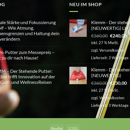
Optionen
Optione
OG
NEU IM SHOP
können
können
auf
auf
le Stärke und Fokussierung
Klemm - Der stehen
der
der
lf – Wie Atmung,
(NEUWERTIG) LH
Produktseite
Produkts
ensgrenzen und Haltung dein
Ursprüngl
A
€
360,00
€
240,00
gewählt
gewählt
 verändern
Preis
P
inkl. 27 % MwSt.
werden
werden
war:
is
tare
zzgl.
Versandkosten
m-Putter zum Messepreis –
€360,00
€
e
t zu dir nach Hause!
Lieferzeit:
3 Werktage
erung
tare
Klemm - Der stehen
M – Der Stehende Putter:
(NEUWERTIG)
tion trifft Innovation auf der
Golf- und WellnessReisen
Ursprüngl
A
€
360,00
€
230,00
eis
Preis
P
inkl. 27 % MwSt.
sgrenzen
war:
is
tare
zzgl.
Versandkosten
€360,00
€
Lieferzeit:
3 Werktage
rn
de
n
PayPal
Bank