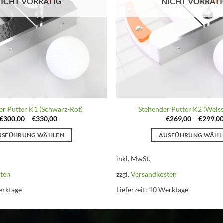
ICHT VORRÄTIG
NICHT VORRÄT
er Putter K1 (Schwarz-Rot)
Stehender Putter K2 (Weis
€
300,00
–
€
330,00
€
269,00
–
€
299,0
USFÜHRUNG WÄHLEN
AUSFÜHRUNG WÄHL
Dieses
Dieses
inkl. MwSt.
Produkt
Produkt
weist
weist
sten
zzgl.
Versandkosten
mehrere
mehrere
erktage
Lieferzeit:
10 Werktage
Varianten
Variante
auf.
auf.
Die
Die