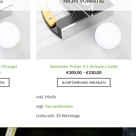
IG
NICHT VORRÄTIG
s-Orange)
Stehender Putter K1 (Schwarz-Gelb)
0
€
300,00
–
€
330,00
EN
AUSFÜHRUNG WÄHLEN
Dieses
inkl. MwSt.
Produkt
weist
zzgl.
Versandkosten
mehrere
Lieferzeit:
10 Werktage
n
Varianten
auf.
Die