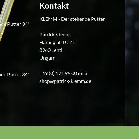
n
Optionen
Kontakt
können
auf
KLEMM - Der stehende Putter
de Putter 34"
der
eite
Produktseite
Patrick Klemm
icher
ktueller
gewählt
Haranglàb Ùt 77
reis
werden
8960 Lenti
t:
240,00.
Ungarn
+49 (0) 171 99 00 66 3
de Putter 34"
shop@patrick-klemm.de
icher
ktueller
reis
t:
230,00.