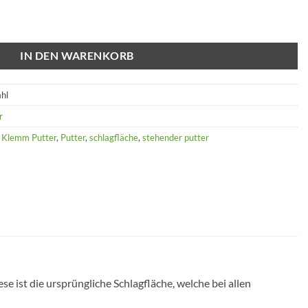
IN DEN WARENKORB
ahl
r
,
Klemm Putter
,
Putter
,
schlagfläche
,
stehender putter
e ist die ursprüngliche Schlagfläche, welche bei allen