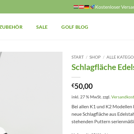
Kostenloser Versa
ZUBEHÖR
SALE
GOLF BLOG
START
/
SHOP
/
ALLE KATEGO
Schlagfläche Edel
50,00
€
inkl. 27 % MwSt.
zzgl.
Versandkos
Bei allen K1 und K2 Modellen k
neue Schlagfläche aus Edelstahl
stehenden Puttern serienmäßig