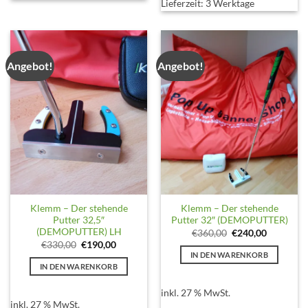
Lieferzeit:
3 Werktage
Angebot!
Angebot!
Klemm – Der stehende
Klemm – Der stehende
Putter 32,5″
Putter 32″ (DEMOPUTTER)
(DEMOPUTTER) LH
Ursprünglicher
Aktueller
€
360,00
€
240,00
Preis
Preis
Ursprünglicher
Aktueller
€
330,00
€
190,00
war:
ist:
Preis
Preis
IN DEN WARENKORB
€360,00
€240,00.
war:
ist:
IN DEN WARENKORB
€330,00
€190,00.
inkl. 27 % MwSt.
inkl. 27 % MwSt.