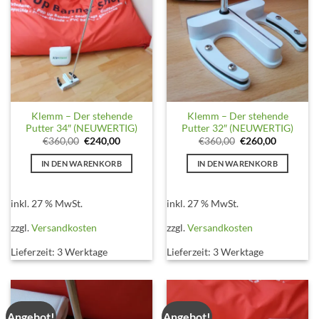
Klemm – Der stehende
Klemm – Der stehende
Putter 34″ (NEUWERTIG)
Putter 32″ (NEUWERTIG)
Ursprünglicher
Aktueller
Ursprünglicher
Aktueller
€
360,00
€
240,00
€
360,00
€
260,00
Preis
Preis
Preis
Preis
war:
ist:
war:
ist:
IN DEN WARENKORB
IN DEN WARENKORB
€360,00
€240,00.
€360,00
€260,00.
inkl. 27 % MwSt.
inkl. 27 % MwSt.
zzgl.
Versandkosten
zzgl.
Versandkosten
Lieferzeit:
3 Werktage
Lieferzeit:
3 Werktage
Angebot!
Angebot!