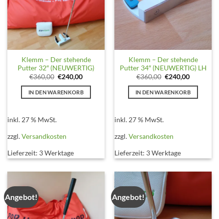
Klemm – Der stehende
Klemm – Der stehende
Putter 32″ (NEUWERTIG)
Putter 34″ (NEUWERTIG) LH
Ursprünglicher
Aktueller
Ursprünglicher
Aktueller
€
360,00
€
240,00
€
360,00
€
240,00
Preis
Preis
Preis
Preis
war:
ist:
war:
ist:
IN DEN WARENKORB
IN DEN WARENKORB
€360,00
€240,00.
€360,00
€240,00.
inkl. 27 % MwSt.
inkl. 27 % MwSt.
zzgl.
Versandkosten
zzgl.
Versandkosten
Lieferzeit:
3 Werktage
Lieferzeit:
3 Werktage
Angebot!
Angebot!