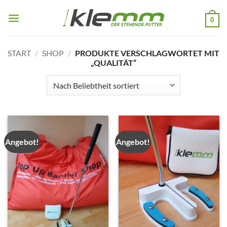
Zum
Inhalt
0
springen
START
/
SHOP
/
PRODUKTE VERSCHLAGWORTET MIT
„QUALITÄT“
Angebot!
Angebot!