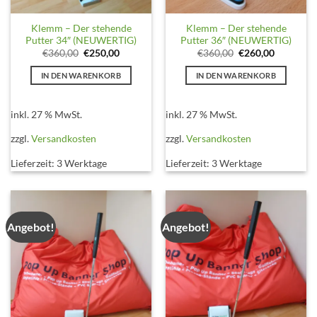
Klemm – Der stehende
Klemm – Der stehende
Putter 34″ (NEUWERTIG)
Putter 36″ (NEUWERTIG)
Ursprünglicher
Aktueller
Ursprünglicher
Aktueller
€
360,00
€
250,00
€
360,00
€
260,00
Preis
Preis
Preis
Preis
war:
ist:
war:
ist:
IN DEN WARENKORB
IN DEN WARENKORB
€360,00
€250,00.
€360,00
€260,00.
inkl. 27 % MwSt.
inkl. 27 % MwSt.
zzgl.
Versandkosten
zzgl.
Versandkosten
Lieferzeit:
3 Werktage
Lieferzeit:
3 Werktage
Angebot!
Angebot!