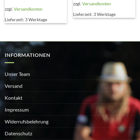
zzgl.
Versandkosten
zzgl.
Versandkosten
Lieferzeit:
3 Werktage
Lieferzeit:
3 Werktage
INFORMATIONEN
Unser Team
Versand
Kontakt
Impressum
Widerrufsbelehrung
Datenschutz