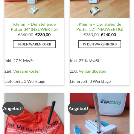
Klemm – Der stehende
Klemm – Der stehende
Putter 34″ (NEUWERTIG)
Putter 32″ (NEUWERTIG)
Ursprünglicher
Aktueller
Ursprünglicher
Aktueller
€
360,00
€
230,00
€
360,00
€
240,00
Preis
Preis
Preis
Preis
war:
ist:
war:
ist:
IN DEN WARENKORB
IN DEN WARENKORB
€360,00
€230,00.
€360,00
€240,00.
inkl. 27 % MwSt.
inkl. 27 % MwSt.
zzgl.
Versandkosten
zzgl.
Versandkosten
Lieferzeit:
3 Werktage
Lieferzeit:
3 Werktage
Angebot!
Angebot!