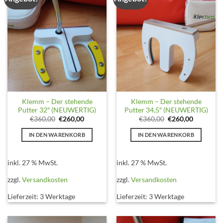
Klemm – Der stehende
Klemm – Der stehende
Putter 32″ (NEUWERTIG)
Putter 34,5″ (NEUWERTIG)
Ursprünglicher
Aktueller
Ursprünglicher
Aktueller
€
360,00
€
260,00
€
360,00
€
260,00
Preis
Preis
Preis
Preis
war:
ist:
war:
ist:
IN DEN WARENKORB
IN DEN WARENKORB
€360,00
€260,00.
€360,00
€260,00.
inkl. 27 % MwSt.
inkl. 27 % MwSt.
zzgl.
Versandkosten
zzgl.
Versandkosten
Lieferzeit:
3 Werktage
Lieferzeit:
3 Werktage