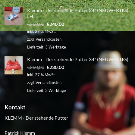
verändern
Hause!
Stehende
Putter:
Klemm - Der stehende Putter 34" (NEUWERTIG)
Tradition
trifft
LH
Innovation
auf
Ursprünglicher
Aktueller
€
360,00
€
240,00
der
Preis
Preis
CMT
inkl. 27 % MwSt.
Golf-
war:
ist:
und
zzgl.
Versandkosten
WellnessReisen
€360,00
€240,00.
2024
Lieferzeit:
3 Werktage
Klemm - Der stehende Putter 34" (NEUWERTIG)
Ursprünglicher
Aktueller
€
360,00
€
230,00
Preis
Preis
inkl. 27 % MwSt.
war:
ist:
zzgl.
Versandkosten
€360,00
€230,00.
Lieferzeit:
3 Werktage
Kontakt
KLEMM - Der stehende Putter
Patrick Klemm