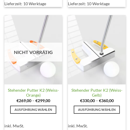
Lieferzeit:
10 Werktage
Lieferzeit:
10 Werktage
auf.
auf.
Die
Die
Optionen
Optionen
können
können
auf
auf
der
der
Produktseite
Produktseite
gewählt
gewählt
NICHT VORRÄTIG
werden
werden
Stehender Putter K2 (Weiss-
Stehender Putter K2 (Weiss-
Orange)
Gelb)
€
269,00
–
€
299,00
€
330,00
–
€
360,00
AUSFÜHRUNG WÄHLEN
AUSFÜHRUNG WÄHLEN
Dieses
Dieses
Produkt
Produkt
inkl. MwSt.
inkl. MwSt.
weist
weist