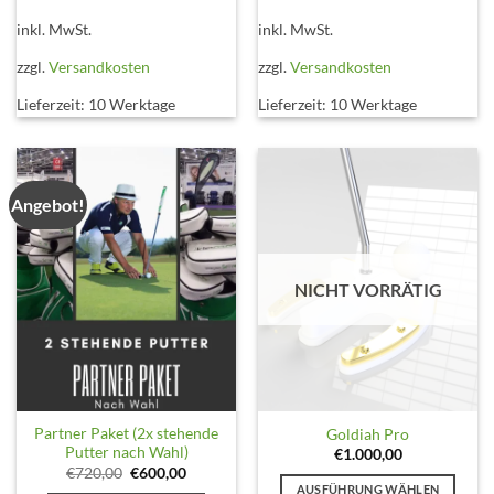
Produkt
Produkt
inkl. MwSt.
inkl. MwSt.
weist
weist
mehrere
mehrere
zzgl.
Versandkosten
zzgl.
Versandkosten
Varianten
Varianten
Lieferzeit:
10 Werktage
Lieferzeit:
10 Werktage
auf.
auf.
Die
Die
Optionen
Optionen
können
können
auf
auf
Angebot!
der
der
Produktseite
Produktseite
gewählt
gewählt
NICHT VORRÄTIG
werden
werden
Partner Paket (2x stehende
Goldiah Pro
Putter nach Wahl)
€
1.000,00
Ursprünglicher
Aktueller
€
720,00
€
600,00
Preis
Preis
AUSFÜHRUNG WÄHLEN