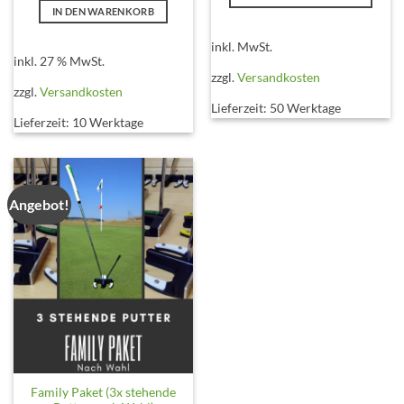
war:
ist:
IN DEN WARENKORB
Dieses
€720,00
€600,00.
Produkt
inkl. MwSt.
weist
inkl. 27 % MwSt.
mehrere
zzgl.
Versandkosten
zzgl.
Versandkosten
Varianten
Lieferzeit:
50 Werktage
auf.
Lieferzeit:
10 Werktage
Die
Optionen
können
auf
Angebot!
der
Produktseite
gewählt
werden
Family Paket (3x stehende