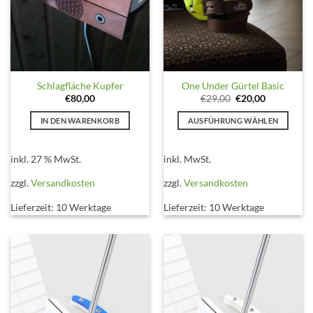
Schlagfläche Kupfer
One Under Gürtel Basic
Ursprünglicher
Aktueller
€
80,00
€
29,00
€
20,00
Preis
Preis
war:
ist:
IN DEN WARENKORB
AUSFÜHRUNG WÄHLEN
€29,00
€20,00.
Dieses
Produkt
inkl. 27 % MwSt.
inkl. MwSt.
weist
mehrere
zzgl.
Versandkosten
zzgl.
Versandkosten
Varianten
Lieferzeit:
10 Werktage
Lieferzeit:
10 Werktage
auf.
Die
Optionen
können
auf
der
Produktseite
gewählt