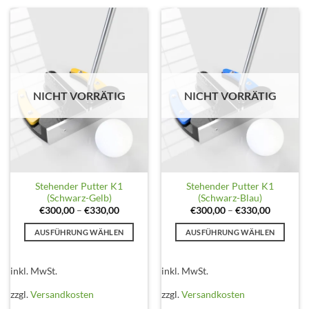
Optionen
Optionen
können
können
auf
auf
der
der
Produktseite
Produktseite
gewählt
gewählt
NICHT VORRÄTIG
NICHT VORRÄTIG
werden
werden
Stehender Putter K1
Stehender Putter K1
(Schwarz-Gelb)
(Schwarz-Blau)
€
300,00
–
€
330,00
€
300,00
–
€
330,00
AUSFÜHRUNG WÄHLEN
AUSFÜHRUNG WÄHLEN
Dieses
Dieses
Produkt
Produkt
inkl. MwSt.
inkl. MwSt.
weist
weist
mehrere
mehrere
zzgl.
Versandkosten
zzgl.
Versandkosten
Varianten
Varianten