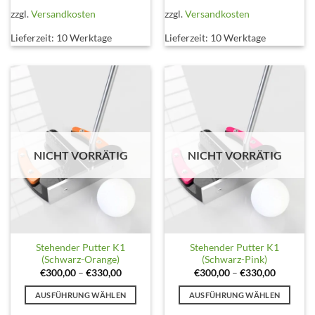
mehrere
mehrere
zzgl.
Versandkosten
zzgl.
Versandkosten
Varianten
Varianten
Lieferzeit:
10 Werktage
Lieferzeit:
10 Werktage
auf.
auf.
Die
Die
Optionen
Optionen
können
können
auf
auf
der
der
Produktseite
Produktseite
gewählt
gewählt
NICHT VORRÄTIG
NICHT VORRÄTIG
werden
werden
Stehender Putter K1
Stehender Putter K1
(Schwarz-Orange)
(Schwarz-Pink)
€
300,00
–
€
330,00
€
300,00
–
€
330,00
AUSFÜHRUNG WÄHLEN
AUSFÜHRUNG WÄHLEN
Dieses
Dieses