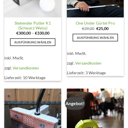
Stehender Putter K1
One Under Gürtel Pro
(Schwarz-Weiss)
Ursprünglicher
Aktueller
€
39,00
€
25,00
Preis
Preis
€
300,00
–
€
330,00
war:
ist:
AUSFÜHRUNG WÄHLEN
€39,00
€25,00.
AUSFÜHRUNG WÄHLEN
Dieses
Dieses
Produkt
inkl. MwSt.
Produkt
weist
inkl. MwSt.
weist
mehrere
zzgl.
Versandkosten
mehrere
zzgl.
Versandkosten
Varianten
Varianten
Lieferzeit:
3 Werktage
auf.
Lieferzeit:
10 Werktage
auf.
Die
Die
Optionen
Optionen
können
können
auf
auf
Angebot!
der
der
Produktseite
Produktseite
gewählt
gewählt
werden
werden