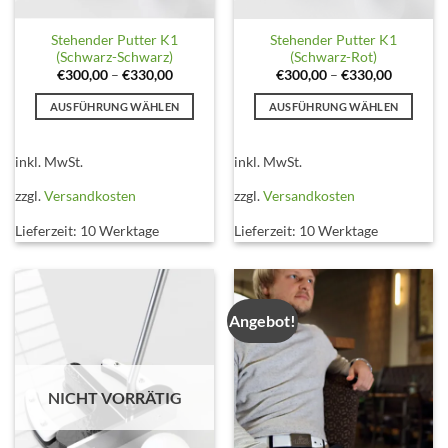
Stehender Putter K1
Stehender Putter K1
(Schwarz-Schwarz)
(Schwarz-Rot)
€
300,00
–
€
330,00
€
300,00
–
€
330,00
AUSFÜHRUNG WÄHLEN
AUSFÜHRUNG WÄHLEN
Dieses
Dieses
Produkt
Produkt
inkl. MwSt.
inkl. MwSt.
weist
weist
mehrere
mehrere
zzgl.
Versandkosten
zzgl.
Versandkosten
Varianten
Varianten
Lieferzeit:
10 Werktage
Lieferzeit:
10 Werktage
auf.
auf.
Die
Die
Optionen
Optionen
können
können
auf
auf
Angebot!
der
der
Produktseite
Produktseite
gewählt
gewählt
NICHT VORRÄTIG
werden
werden