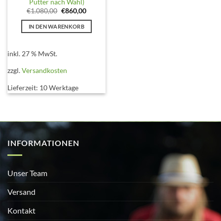
Putter nach Wahl)
Ursprünglicher
Aktueller
€
1.080,00
€
860,00
Preis
Preis
war:
ist:
IN DEN WARENKORB
€1.080,00
€860,00.
inkl. 27 % MwSt.
zzgl.
Versandkosten
Lieferzeit:
10 Werktage
INFORMATIONEN
Unser Team
Versand
Kontakt