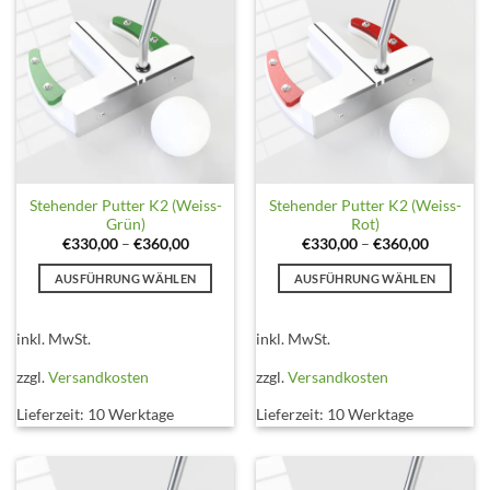
Produktseite
Produktseite
gewählt
gewählt
werden
werden
Stehender Putter K2 (Weiss-
Stehender Putter K2 (Weiss-
Grün)
Rot)
€
330,00
–
€
360,00
€
330,00
–
€
360,00
AUSFÜHRUNG WÄHLEN
AUSFÜHRUNG WÄHLEN
Dieses
Dieses
Produkt
Produkt
inkl. MwSt.
inkl. MwSt.
weist
weist
mehrere
mehrere
zzgl.
Versandkosten
zzgl.
Versandkosten
Varianten
Varianten
Lieferzeit:
10 Werktage
Lieferzeit:
10 Werktage
auf.
auf.
Die
Die
Optionen
Optionen
können
können