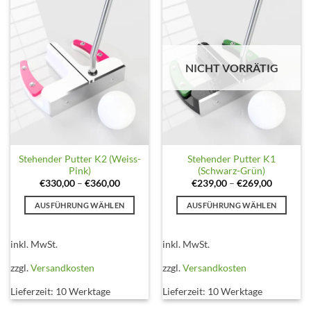
auf
auf
der
der
Produktseite
Produktseite
gewählt
gewählt
NICHT VORRÄTIG
werden
werden
Stehender Putter K2 (Weiss-
Stehender Putter K1
Pink)
(Schwarz-Grün)
€
330,00
–
€
360,00
€
239,00
–
€
269,00
AUSFÜHRUNG WÄHLEN
AUSFÜHRUNG WÄHLEN
Dieses
Dieses
Produkt
Produkt
inkl. MwSt.
inkl. MwSt.
weist
weist
mehrere
mehrere
zzgl.
Versandkosten
zzgl.
Versandkosten
Varianten
Varianten
Lieferzeit:
10 Werktage
Lieferzeit:
10 Werktage
auf.
auf.
Die
Die