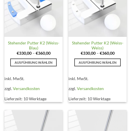
werden
Stehender Putter K2 (Weiss-
Stehender Putter K2 (Weiss-
Blau)
Weiss)
€
330,00
–
€
360,00
€
330,00
–
€
360,00
AUSFÜHRUNG WÄHLEN
AUSFÜHRUNG WÄHLEN
Dieses
Dieses
Produkt
Produkt
inkl. MwSt.
inkl. MwSt.
weist
weist
mehrere
mehrere
zzgl.
Versandkosten
zzgl.
Versandkosten
Varianten
Varianten
Lieferzeit:
10 Werktage
Lieferzeit:
10 Werktage
auf.
auf.
Die
Die
Optionen
Optionen
können
können
auf
auf
der
der