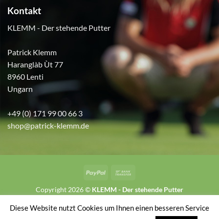
Kontakt
KLEMM - Der stehende Putter
Patrick Klemm
Haranglàb Ùt 77
8960 Lenti
Ungarn
+49 (0) 171 99 00 66 3
shop@patrick-klemm.de
PayPal
Bank
Transfer
Copyright 2026 ©
KLEMM - Der stehende Putter
Diese Website nutzt Cookies um Ihnen einen besseren Service
VERTRAG WIDERRUFEN