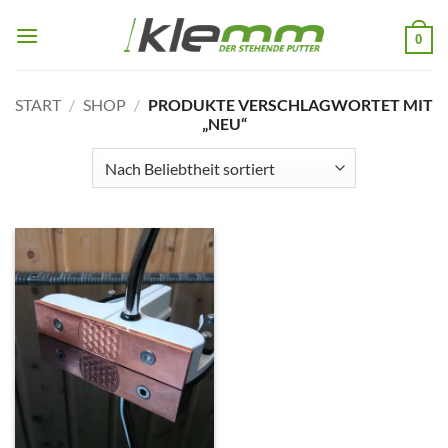
Zum
Inhalt
0
springen
START
/
SHOP
/
PRODUKTE VERSCHLAGWORTET MIT
„NEU“