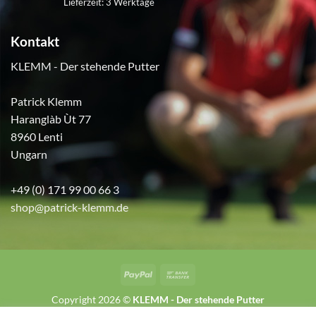
Lieferzeit:
3 Werktage
Kontakt
KLEMM - Der stehende Putter
Patrick Klemm
Haranglàb Ùt 77
8960 Lenti
Ungarn
+49 (0) 171 99 00 66 3
shop@patrick-klemm.de
PayPal
Bank
Transfer
Copyright 2026 ©
KLEMM - Der stehende Putter