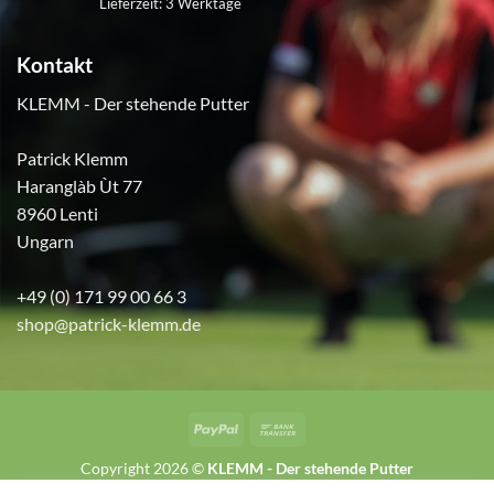
Lieferzeit:
3 Werktage
Kontakt
KLEMM - Der stehende Putter
Patrick Klemm
Haranglàb Ùt 77
8960 Lenti
Ungarn
+49 (0) 171 99 00 66 3
shop@patrick-klemm.de
PayPal
Bank
Transfer
Copyright 2026 ©
KLEMM - Der stehende Putter