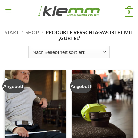
Zum
Inhalt
0
springen
START
/
SHOP
/
PRODUKTE VERSCHLAGWORTET MIT
„GÜRTEL“
Angebot!
Angebot!