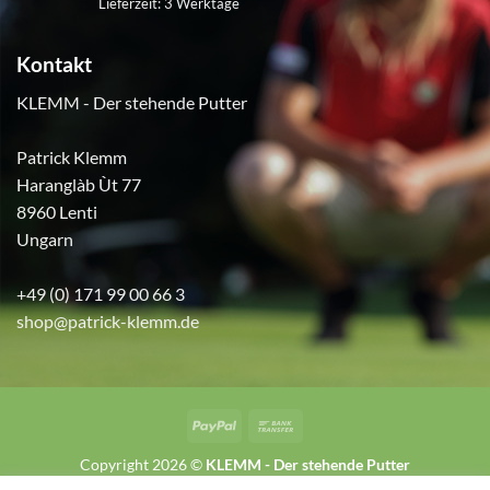
Lieferzeit:
3 Werktage
Kontakt
KLEMM - Der stehende Putter
Patrick Klemm
Haranglàb Ùt 77
8960 Lenti
Ungarn
+49 (0) 171 99 00 66 3
shop@patrick-klemm.de
PayPal
Bank
Transfer
Copyright 2026 ©
KLEMM - Der stehende Putter