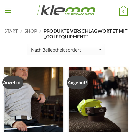
Zum
Inhalt
0
springen
START
/
SHOP
/
PRODUKTE VERSCHLAGWORTET MIT
„GOLFEQUIPMENT“
Angebot!
Angebot!