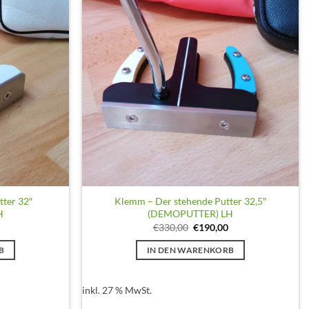
tter 32″
Klemm – Der stehende Putter 32,5″
H
(DEMOPUTTER) LH
licher
Aktueller
Ursprünglicher
Aktueller
€
330,00
€
190,00
Preis
Preis
Preis
ist:
war:
ist:
B
IN DEN WARENKORB
€180,00.
€330,00
€190,00.
inkl. 27 % MwSt.