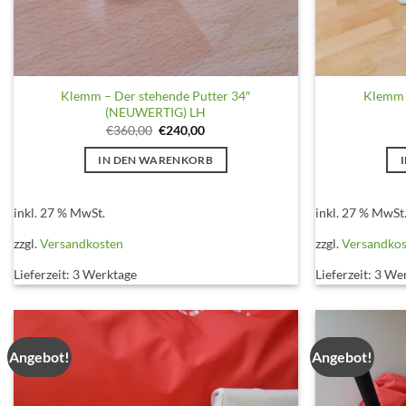
Klemm – Der stehende Putter 34″
Klemm –
(NEUWERTIG) LH
Ursprünglicher
Aktueller
€
360,00
€
240,00
Preis
Preis
war:
ist:
IN DEN WARENKORB
€360,00
€240,00.
inkl. 27 % MwSt.
inkl. 27 % MwSt
zzgl.
Versandkosten
zzgl.
Versandko
Lieferzeit:
3 Werktage
Lieferzeit:
3 We
Angebot!
Angebot!