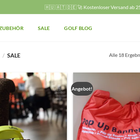
🇭🇺 🇦🇹 🇩🇪 🚀 Kostenloser Versand ab 25
ZUBEHÖR
SALE
GOLF BLOG
Alle 18 Ergeb
/
SALE
Angebot!