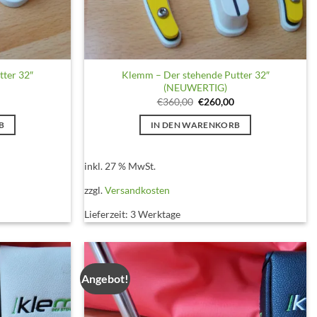
tter 32″
Klemm – Der stehende Putter 32″
(NEUWERTIG)
licher
Aktueller
Ursprünglicher
Aktueller
€
360,00
€
260,00
Preis
Preis
Preis
ist:
war:
ist:
B
IN DEN WARENKORB
€260,00.
€360,00
€260,00.
inkl. 27 % MwSt.
zzgl.
Versandkosten
Lieferzeit:
3 Werktage
Angebot!