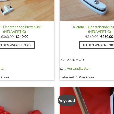
 Der stehende Putter 34″
Klemm – Der stehende Pu
(NEUWERTIG)
(NEUWERTIG)
Ursprünglicher
Aktueller
Ursprüng
€
360,00
€
240,00
€
360,00
€
260,00
Preis
Preis
Preis
war:
ist:
war:
IN DEN WARENKORB
IN DEN WARENKOR
€360,00
€240,00.
€360,00
.
inkl. 27 % MwSt.
sten
zzgl.
Versandkosten
rktage
Lieferzeit:
3 Werktage
Angebot!