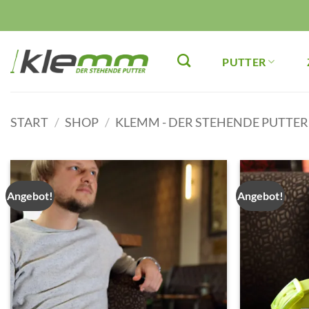
Zum
Inhalt
springen
PUTTER
START
/
SHOP
/
KLEMM - DER STEHENDE PUTTER
Angebot!
Angebot!