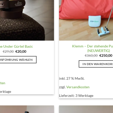
Klemm – Der stehende Pu
e Under Gürtel Basic
(NEUWERTIG)
Ursprünglicher
Aktueller
€
29,00
€
20,00
Preis
Preis
Ursprüng
€
360,00
€
250,00
war:
ist:
Preis
USFÜHRUNG WÄHLEN
€29,00
€20,00.
war:
IN DEN WARENKOR
€360,00
Dieses
Produkt
weist
inkl. 27 % MwSt.
sten
mehrere
zzgl.
Versandkosten
Varianten
erktage
auf.
Lieferzeit:
3 Werktage
Die
Optionen
können