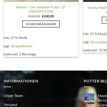
Klemm – Der stehende Putter 32″
Family Paket
(DEMOPUTTER)
Ursprünglicher
Aktueller
€
360,00
€
240,00
Preis
Preis
war:
ist:
IN DEN WARENKORB
€360,00
€240,00.
inkl. 27 % MwSt
inkl. 27 % MwSt.
zzgl.
Versandko
zzgl.
Versandkosten
Lieferzeit:
10 W
Lieferzeit:
3 Werktage
INFORMATIONEN
PUTTER BL
Unser Team
Menta
im Go
Versand
Glaub