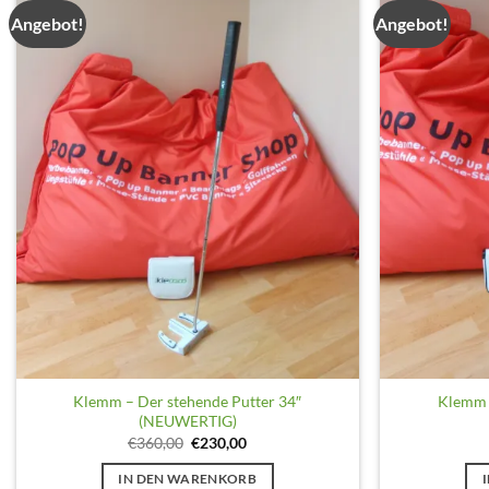
Angebot!
Angebot!
auf
der
Produktseite
gewählt
werden
Klemm – Der stehende Putter 34″
Klemm –
(NEUWERTIG)
Ursprünglicher
Aktueller
€
360,00
€
230,00
Preis
Preis
war:
ist:
IN DEN WARENKORB
€360,00
€230,00.