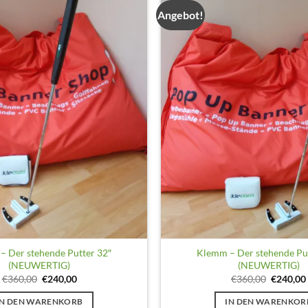
Angebot!
auf
der
Produktseite
gewählt
werden
 Der stehende Putter 32″
Klemm – Der stehende Pu
(NEUWERTIG)
(NEUWERTIG)
Ursprünglicher
Aktueller
Ursprüng
€
360,00
€
240,00
€
360,00
€
240,00
Preis
Preis
Preis
war:
ist:
war:
IN DEN WARENKORB
IN DEN WARENKOR
€360,00
€240,00.
€360,00