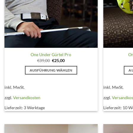
One Under Gürtel Pro
On
Ursprünglicher
Aktueller
€
39,00
€
25,00
Preis
Preis
war:
ist:
AUSFÜHRUNG WÄHLEN
A
€39,00
€25,00.
Dieses
Produkt
inkl. MwSt.
inkl. MwSt.
weist
zzgl.
Versandkosten
zzgl.
Versandko
mehrere
Varianten
Lieferzeit:
3 Werktage
Lieferzeit:
10 W
auf.
Die
Optionen
können