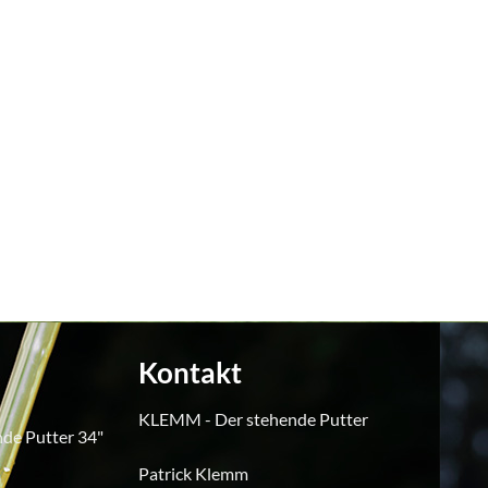
Kontakt
KLEMM - Der stehende Putter
de Putter 34"
Patrick Klemm
icher
ktueller