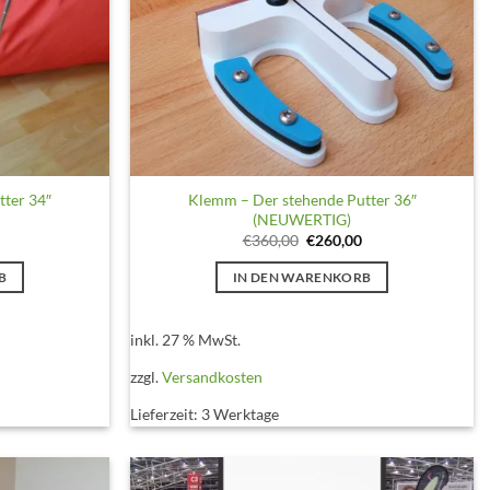
tter 34″
Klemm – Der stehende Putter 36″
(NEUWERTIG)
licher
Aktueller
Ursprünglicher
Aktueller
€
360,00
€
260,00
Preis
Preis
Preis
ist:
war:
ist:
B
IN DEN WARENKORB
€250,00.
€360,00
€260,00.
inkl. 27 % MwSt.
zzgl.
Versandkosten
Lieferzeit:
3 Werktage