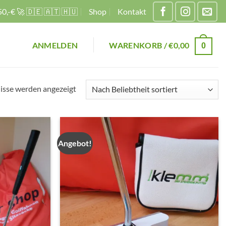
0,-€ 🚀 🇩🇪 🇦🇹 🇭🇺
Shop
Kontakt
ANMELDEN
WARENKORB /
€
0,00
0
Nach
nisse werden angezeigt
Beliebtheit
sortiert
Angebot!