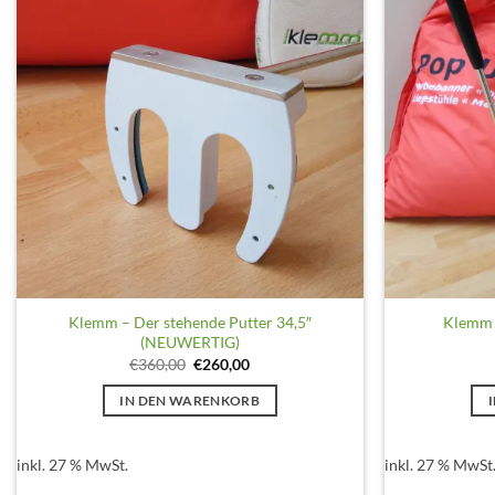
Klemm – Der stehende Putter 34,5″
Klemm –
(NEUWERTIG)
Ursprünglicher
Aktueller
€
360,00
€
260,00
Preis
Preis
war:
ist:
IN DEN WARENKORB
€360,00
€260,00.
inkl. 27 % MwSt.
inkl. 27 % MwSt