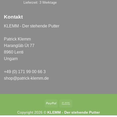
Lieferzeit:
3 Werktage
Kontakt
KLEMM - Der stehende Putter
Patrick Klemm
Haranglàb Ùt 77
8960 Lenti
Ungarn
+49 (0) 171 99 00 66 3
shop@patrick-klemm.de
PayPal
Bank
Transfer
Copyright 2026 ©
KLEMM - Der stehende Putter