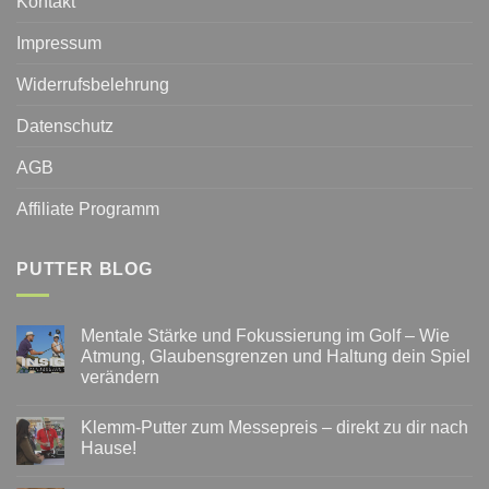
Kontakt
Impressum
Widerrufsbelehrung
Datenschutz
AGB
Affiliate Programm
PUTTER BLOG
Mentale Stärke und Fokussierung im Golf – Wie
Atmung, Glaubensgrenzen und Haltung dein Spiel
verändern
Keine
Kommentare
Klemm-Putter zum Messepreis – direkt zu dir nach
zu
Mentale
Hause!
Stärke
und
Keine
Fokussierung
Kommentare