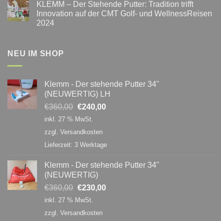
KLEMM – Der Stehende Putter: Tradition trifft
im
zu
Golf
Klemm-
Innovation auf der CMT Golf- und WellnessReisen
–
Putter
2024
Wie
zum
Atmung,
Messepreis
Keine
Glaubensgrenzen
–
Kommentare
und
direkt
zu
Haltung
zu
KLEMM
NEU IM SHOP
dein
dir
–
Spiel
nach
Der
verändern
Hause!
Stehende
Putter:
Klemm - Der stehende Putter 34"
Tradition
trifft
(NEUWERTIG) LH
Innovation
auf
Ursprünglicher
Aktueller
€
360,00
€
240,00
der
Preis
Preis
CMT
inkl. 27 % MwSt.
Golf-
war:
ist:
und
zzgl.
Versandkosten
WellnessReisen
€360,00
€240,00.
2024
Lieferzeit:
3 Werktage
Klemm - Der stehende Putter 34"
(NEUWERTIG)
Ursprünglicher
Aktueller
€
360,00
€
230,00
Preis
Preis
inkl. 27 % MwSt.
war:
ist:
zzgl.
Versandkosten
€360,00
€230,00.