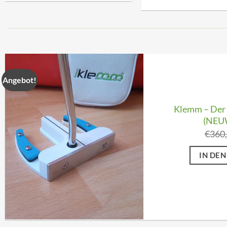
Angebot!
Klemm – Der 
(NEU
€
360
IN DE