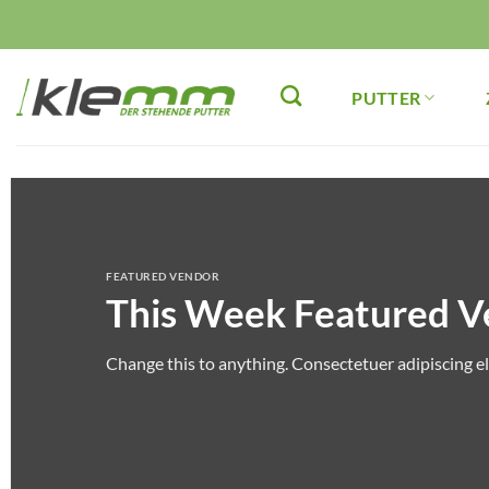
Zum
Inhalt
springen
PUTTER
FEATURED VENDOR
This Week Featured V
Change this to anything. Consectetuer adipiscing eli
GO TO SHOP