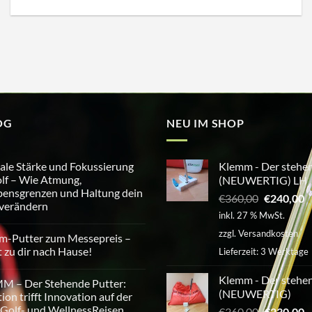
OG
NEU IM SHOP
le Stärke und Fokussierung
Klemm - Der stehen
lf – Wie Atmung,
(NEUWERTIG) LH
ensgrenzen und Haltung dein
Ursprüngl
A
€
360,00
€
240,00
 verändern
Preis
P
inkl. 27 % MwSt.
war:
is
tare
zzgl.
Versandkosten
m-Putter zum Messepreis –
€360,00
€
e
t zu dir nach Hause!
Lieferzeit:
3 Werktage
erung
tare
Klemm - Der stehen
M – Der Stehende Putter:
(NEUWERTIG)
tion trifft Innovation auf der
Golf- und WellnessReisen
Ursprüngl
A
€
360,00
€
230,00