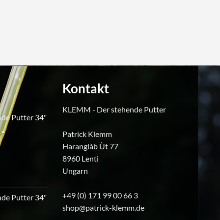
Kontakt
KLEMM - Der stehende Putter
de Putter 34"
Patrick Klemm
icher
ktueller
Haranglàb Ùt 77
reis
8960 Lenti
t:
240,00.
Ungarn
+49 (0) 171 99 00 66 3
de Putter 34"
shop@patrick-klemm.de
icher
ktueller