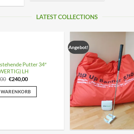
LATEST COLLECTIONS
Angebot!
stehende Putter 34″
WERTIG) LH
Ursprünglicher
Aktueller
,00
€
240,00
Preis
Preis
war:
ist:
N WARENKORB
€360,00
€240,00.