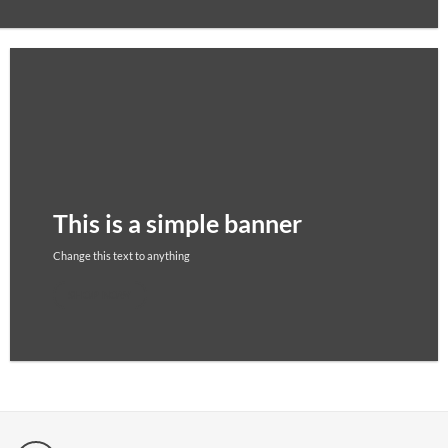
This is a simple banner
Change this text to anything
SHOP NOW