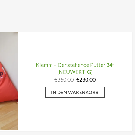
Klemm – Der stehende Putter 34″
(NEUWERTIG)
Ursprünglicher
Aktueller
€
360,00
€
230,00
Preis
Preis
war:
ist:
IN DEN WARENKORB
€360,00
€230,00.