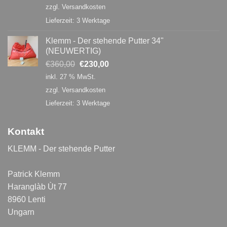
war:
ist:
und
zzgl.
Versandkosten
WellnessReisen
€360,00
€240,00.
2024
Lieferzeit:
3 Werktage
Klemm - Der stehende Putter 34"
(NEUWERTIG)
Ursprünglicher
Aktueller
€
360,00
€
230,00
Preis
Preis
inkl. 27 % MwSt.
war:
ist:
zzgl.
Versandkosten
€360,00
€230,00.
Lieferzeit:
3 Werktage
Kontakt
KLEMM - Der stehende Putter
Patrick Klemm
Haranglàb Ùt 77
8960 Lenti
Ungarn