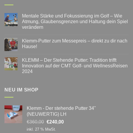
Mentale Stärke und Fokussierung im Golf – Wie
Atmung, Glaubensgrenzen und Haltung dein Spiel
verändern
Keine
Kommentare
Klemm-Putter zum Messepreis – direkt zu dir nach
zu
Mentale
Hause!
Stärke
und
Keine
Fokussierung
Kommentare
KLEMM – Der Stehende Putter: Tradition trifft
im
zu
Golf
Klemm-
Innovation auf der CMT Golf- und WellnessReisen
–
Putter
2024
Wie
zum
Atmung,
Messepreis
Keine
Glaubensgrenzen
–
Kommentare
und
direkt
zu
Haltung
zu
KLEMM
NEU IM SHOP
dein
dir
–
Spiel
nach
Der
verändern
Hause!
Stehende
Putter:
Klemm - Der stehende Putter 34"
Tradition
trifft
(NEUWERTIG) LH
Innovation
auf
Ursprünglicher
Aktueller
€
360,00
€
240,00
der
Preis
Preis
CMT
inkl. 27 % MwSt.
Golf-