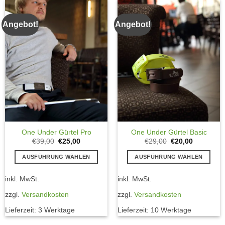
Angebot!
Angebot!
One Under Gürtel Pro
One Under Gürtel Basic
Ursprünglicher
Aktueller
Ursprünglicher
Aktueller
€
39,00
€
25,00
€
29,00
€
20,00
Preis
Preis
Preis
Preis
war:
ist:
war:
ist:
AUSFÜHRUNG WÄHLEN
AUSFÜHRUNG WÄHLEN
€39,00
€25,00.
€29,00
€20,00.
Dieses
Dieses
inkl. MwSt.
inkl. MwSt.
Produkt
Produkt
weist
weist
zzgl.
Versandkosten
zzgl.
Versandkosten
mehrere
mehrere
Lieferzeit:
3 Werktage
Lieferzeit:
10 Werktage
Varianten
Varianten
auf.
auf.